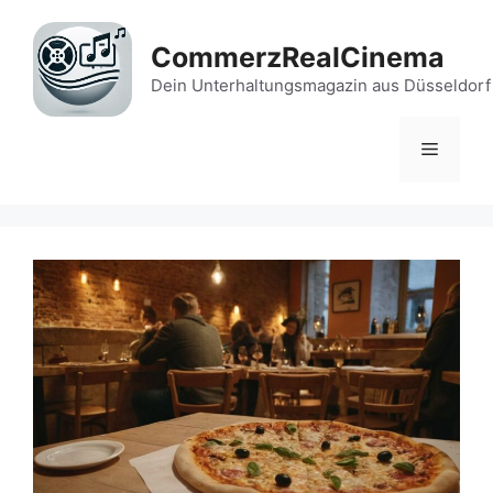
Zum
Inhalt
CommerzRealCinema
springen
Dein Unterhaltungsmagazin aus Düsseldorf
Menü