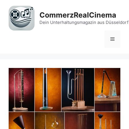
Zum
Inhalt
CommerzRealCinema
springen
Dein Unterhaltungsmagazin aus Düsseldorf
Menü