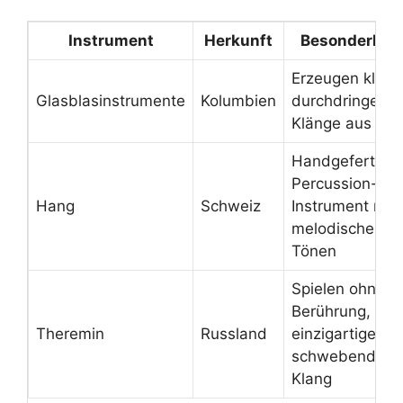
Instrument
Herkunft
Besonderheit
Erzeugen klare,
Glasblasinstrumente
Kolumbien
durchdringend
Klänge aus Gla
Handgefertigte
Percussion-
Hang
Schweiz
Instrument mit
melodischen
Tönen
Spielen ohne
Berührung,
Theremin
Russland
einzigartiger,
schwebender
Klang