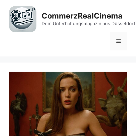
Zum
Inhalt
CommerzRealCinema
springen
Dein Unterhaltungsmagazin aus Düsseldorf
Menü