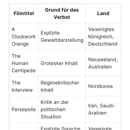
Grund für das
Filmtitel
Land
Verbot
A
Vereinigtes
Explizite
Clockwork
Königreich,
Gewaltdarstellung
Orange
Deutschland
The
Neuseeland,
Human
Grotesker Inhalt
Australien
Centipede
The
Regimekritischer
Nordkorea
Interview
Inhalt
Kritik an der
Iran, Saudi-
Persepolis
politischen
Arabien
Situation
Explizite Sprache
Vereinigte