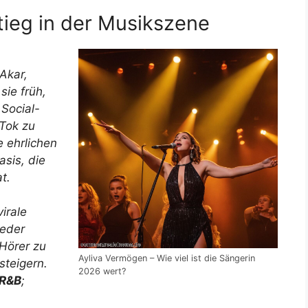
ieg in der Musikszene
 Akar,
ie früh,
Social-
Tok zu
e ehrlichen
asis, die
t.
irale
jeder
 Hörer zu
Ayliva Vermögen – Wie viel ist die Sängerin
steigern.
2026 wert?
R&B
;