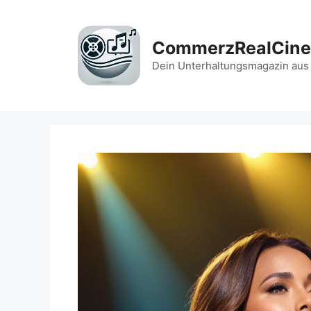
Zum
Inhalt
springen
CommerzRealCin
Dein Unterhaltungsmagazin aus