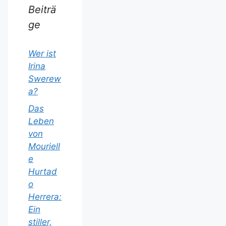
Beiträ
ge
Wer ist
Irina
Swerew
a?
Das
Leben
von
Mouriell
e
Hurtad
o
Herrera:
Ein
stiller,