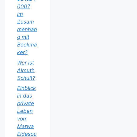
0007
im
Zusam
menhan
g mit
Bookma
ker?
Wer ist
Almuth
Schult?
Einblick
in das
private
Leben
von
Marwa
Eldesou