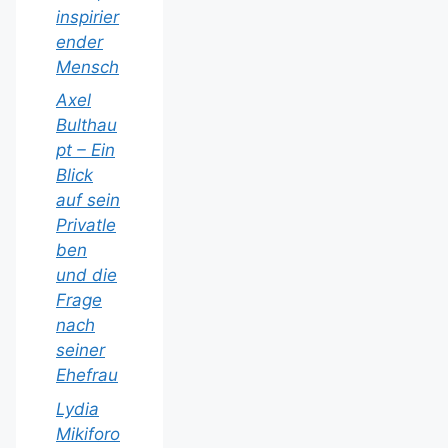
inspirier
ender
Mensch
Axel
Bulthau
pt – Ein
Blick
auf sein
Privatle
ben
und die
Frage
nach
seiner
Ehefrau
Lydia
Mikiforo