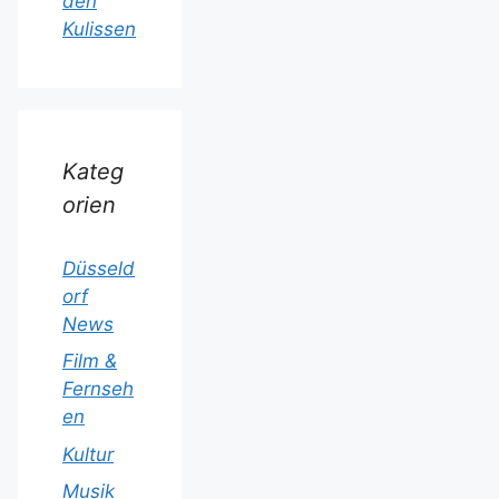
den
Kulissen
Kateg
orien
Düsseld
orf
News
Film &
Fernseh
en
Kultur
Musik