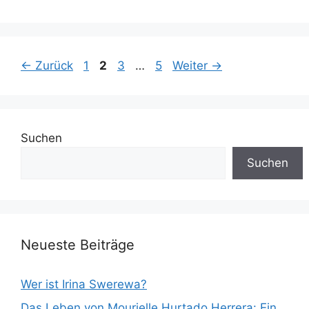
Seite
Seite
Seite
Seite
←
Zurück
1
2
3
…
5
Weiter
→
Suchen
Suchen
Neueste Beiträge
Wer ist Irina Swerewa?
Das Leben von Mourielle Hurtado Herrera: Ein